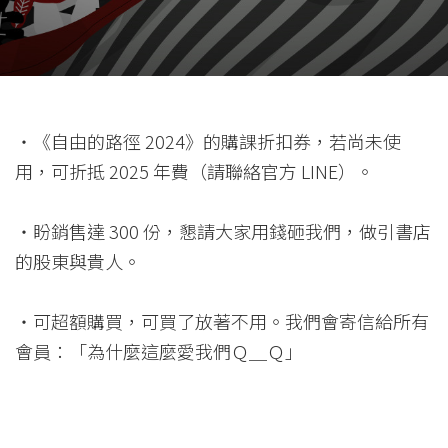
・《自由的路徑 2024》的購課折扣券，若尚未使
用，可折抵 2025 年費（請聯絡官方 LINE）。
・盼銷售達 300 份，懇請大家用錢砸我們，做引書店
的股東與貴人。
・可超額購買，可買了放著不用。我們會寄信給所有
會員：「為什麼這麼愛我們Ｑ＿Ｑ」