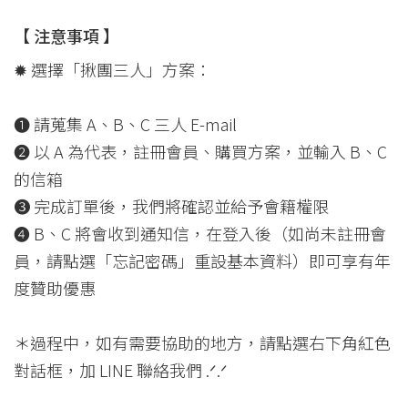
【 注意事項 】
✹ 選擇「揪團三人」方案：
❶ 請蒐集 A、B、C 三人 E-mail
❷ 以 A 為代表，註冊會員、購買方案，並輸入 B、C
的信箱
❸ 完成訂單後，我們將確認並給予會籍權限
❹ B、C 將會收到通知信，在登入後（如尚未註冊會
員，請點選「忘記密碼」重設基本資料）即可享有年
度贊助優惠
＊過程中，如有需要協助的地方，請點選右下角紅色
對話框，加 LINE 聯絡我們 .ᐟ.ᐟ