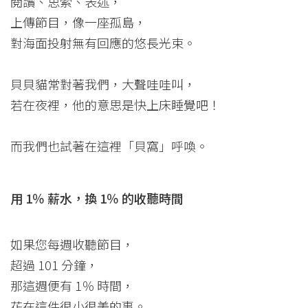
閱讀、思索、表述，
上傳節目，像一座孤島，
對海面投射無有回應的悠長光束。
貝貝貓常對著我們，大聲哇哇叫，
若在夜裡，他的意思是快上床睡覺吧！
而我們也試著在這裡「貝窩」呼喚。
用 1％ 薪水，換 1％ 的收聽時間
如果您每週收聽節目，
超過 101 分鐘，
那這週便有 1％ 時間，
花在這件很小很美的事。